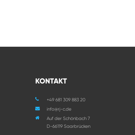
KONTAKT
+49 681 309 883 20
info@rj-c.de
Auf der Schönbach 7
D-66119 Saarbrücken